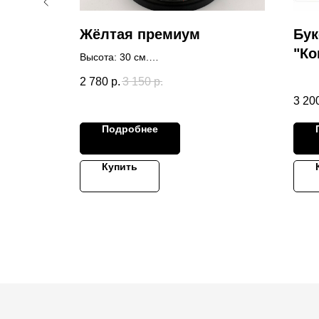
Жёлтая премиум
Бук
ь"
"Ко
Высота: 30 см.
Диаметр: 15 см.
2 780
р.
3 150
р.
Бутон: 9 см.
3 20
Категория: Премиум.
Подробнее
Купить