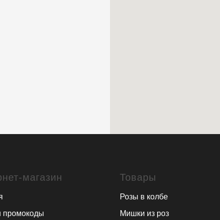
рнет-магазин
Товары
я
Розы в колбе
и промокоды
Мишки из роз